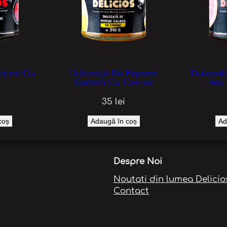
ișine Cu
Dulceață De Pepene
Dulceaț
Galben Cu Coniac
Roz
35
lei
coș
Adaugă în coș
Ad
Despre Noi
Noutati din lumea Delicio
Contact