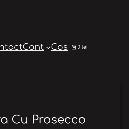
ntact
Cont
Cos
0 lei
a Cu Prosecco