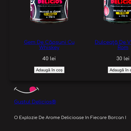
Gem De Căpsuni Cu
Dulceață De V
Whiskey
Rom
40
lei
30
lei
Adaugă în coș
Adaugă în 
Gustul Delicios®
O Explozie De Arome Delicioase In Fiecare Borcan !