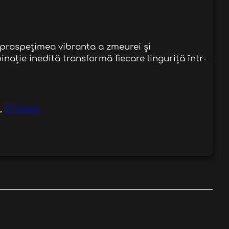
prospețimea vibranta a zmeurei și
ație inedită transformă fiecare linguriță într-
, 
Zmeura