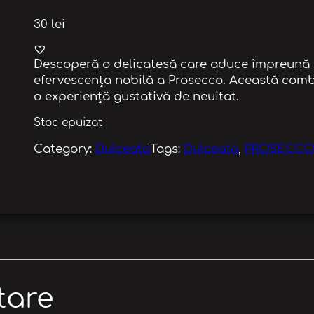
30
lei
Descoperă o delicatesă care aduce împreună 
efervescența nobilă a Prosecco. Această combin
o experiență gustativă de neuitat.
Stoc epuizat
Category:
Dulceata
Tags:
Dulceata
, 
PROSECCO
tare