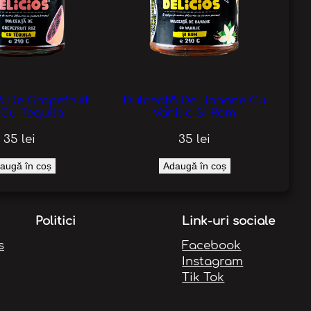
ă De Grapefruit
Dulceață De Banane Cu
 Cu Tequila
Vanilie Si Rom
35
lei
35
lei
augă în coș
Adaugă în coș
Politici
Link-uri sociale
s
Facebook
Instagram
Tik Tok