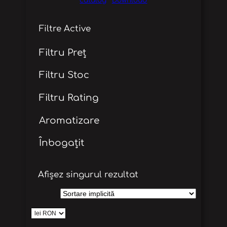
catalog
Download
Filtre Active
Filtru Preț
Filtru Stoc
Filtru Rating
Aromatizare
Înbogațit
Afișez singurul rezultat