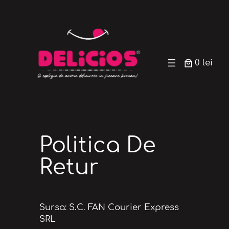
Sari
la
conținut
0 lei
Politica De
Retur
Sursa: S.C. FAN Courier Express
SRL