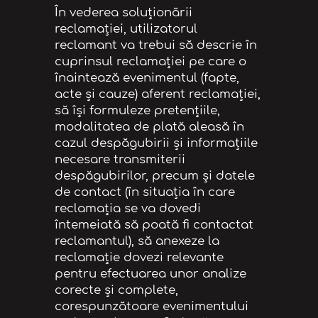
În vederea soluţionării
reclamaţiei, utilizatorul
reclamant va trebui să descrie în
cuprinsul reclamaţiei pe care o
înaintează evenimentul (fapte,
acte şi cauze) aferent reclamaţiei,
să îşi formuleze pretenţiile,
modalitatea de plată aleasă în
cazul despăgubirii şi informaţiile
necesare transmiterii
despăgubirilor, precum și datele
de contact (în situaţia în care
reclamaţia se va dovedi
întemeiată să poată fi contactat
reclamantul), să anexeze la
reclamaţie dovezi relevante
pentru efectuarea unor analize
corecte şi complete,
corespunzătoare evenimentului