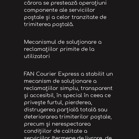
cărora se prestează operaţiuni
componente ale serviciilor
poştale şi a celor tranzitate de
trimiterea poştală.
Mecanismul de soluționare a
reclamațiilor primite de la
utilizatori
FAN Courier Express a stabilit un
mecanism de soluționare a
reclamațiilor simplu, transparent
și accesibil, în special în ceea ce
privește furtul, pierderea,
distrugerea parțială totală sau
deteriorarea trimiterilor poștale,
precum și nerespectarea
condițiilor de calitate a
serviciilor (termene de livrare, de