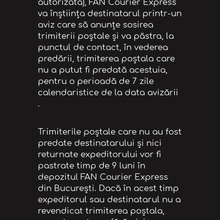
autorizată), FAN Courier Express
va înștiința destinatarul printr-un
aviz care să anunțe sosirea
trimiterii poștale și va păstra, la
punctul de contact, în vederea
predării, trimiterea poștala care
nu a putut fi predată acestuia,
pentru o perioadă de 7 zile
calendaristice de la data avizării
.
Trimiterile poștale care nu au fost
predate destinatarului și nici
returnate expeditorului vor fi
pastrate timp de 9 luni în
depozitul FAN Courier Express
din București. Dacă în acest timp
expeditorul sau destinatarul nu a
revendicat trimiterea poștala,