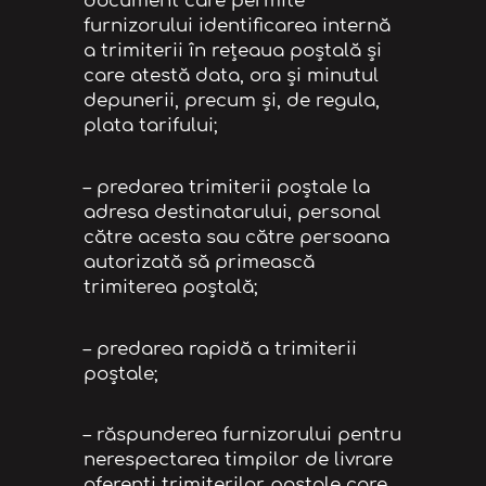
document care permite
furnizorului identificarea internă
a trimiterii în reţeaua poştală şi
care atestă data, ora și minutul
depunerii, precum şi, de regula,
plata tarifului;
– predarea trimiterii poştale la
adresa destinatarului, personal
către acesta sau către persoana
autorizată să primească
trimiterea poştală;
– predarea rapidă a trimiterii
poştale;
– răspunderea furnizorului pentru
nerespectarea timpilor de livrare
aferenţi trimiterilor poştale care