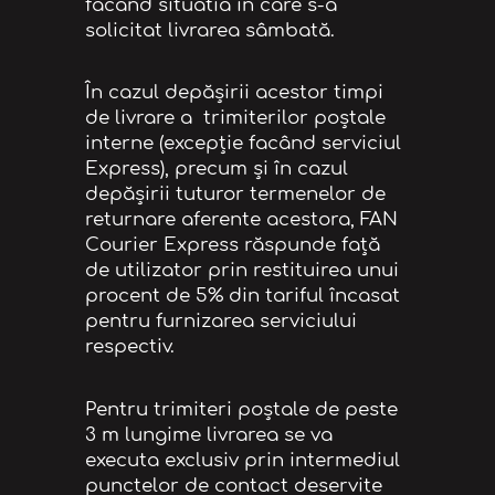
facand situatia în care s-a
solicitat livrarea sâmbată.
În cazul depăşirii acestor timpi
de livrare a trimiterilor poștale
interne (excepție facând serviciul
Express), precum și în cazul
depășirii tuturor termenelor de
returnare aferente acestora, FAN
Courier Express răspunde faţă
de utilizator prin restituirea unui
procent de 5% din tariful încasat
pentru furnizarea serviciului
respectiv.
Pentru trimiteri poștale de peste
3 m lungime livrarea se va
executa exclusiv prin intermediul
punctelor de contact deservite