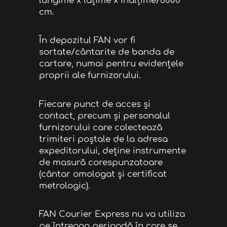
lungime x lațime x înalțime/6000
cm.
În depozitul FAN vor fi
sortate/cântarite de banda de
cartare, numai pentru evidenţele
proprii ale furnizorului.
Fiecare punct de acces și
contact, precum și personalul
furnizorului care colectează
trimiteri poștale de la adresa
expeditorului, deține instrumente
de masură corespunzatoare
(cântar omologat și certificat
metrologic).
FAN Courier Express nu va utiliza
pe întreaga perioadă în care se