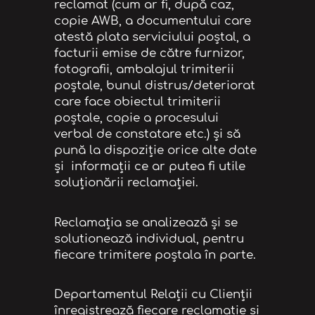
reclamat (cum ar fi, după caz,
copie AWB, a documentului care
atestă plata serviciului poştal, a
facturii emise de către furnizor,
fotografii, ambalajul trimiterii
poştale, bunul distrus/deteriorat
care face obiectul trimiterii
poştale, copie a procesului
verbal de constatare etc.) şi să
pună la dispoziţie orice alte date
și informaţii ce ar putea fi utile
soluţionării reclamaţiei.
Reclamația se analizează și se
solutionează individual, pentru
fiecare trimitere poștala în parte.
Departamentul Relații cu Clienții
înregistrează fiecare reclamație și